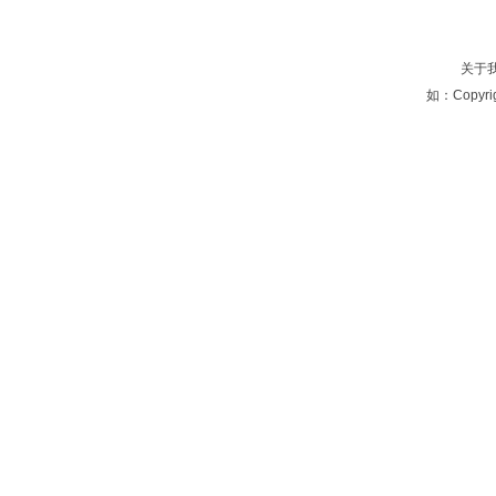
关于
如：Copyrig