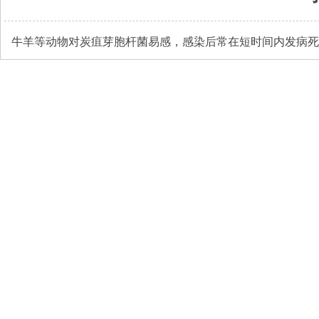
牛羊等动物对炭疽芽胞杆菌易感，感染后常在短时间内发病死
公司邮箱：1689265027@qq.com
公司地址：厦门市湖里区仙岳路1737-8号242室